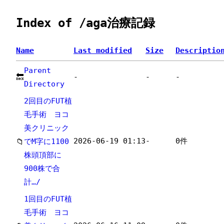
Index of /aga治療記録
Name
Last modified
Size
Descriptio
Parent
-
-
-
🔙
Directory
2回目のFUT植
毛手術 ヨコ
美クリニック
2026-06-19 01:13
-
0件
📁
でM字に1100
株頭頂部に
900株で合
計…/
1回目のFUT植
毛手術 ヨコ