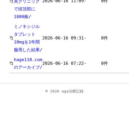
2026-06-16 11:09
-
0件
📁
美クリニック
で頭頂部に
1800株/
ミノキシジル
タブレット
2026-06-16 09:31
-
0件
📁
10mgを1年間
服用した結果/
hage110.com
2026-06-16 07:22
-
0件
📁
のアーカイブ/
© 2026 aga治療記録